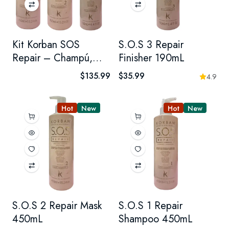
Kit Korban SOS
S.O.S 3 Repair
Repair – Champú,
Finisher 190mL
Mascarilla y
$135.99
$35.99
4.9
Finalizador para
Cabello Dañado –
Hot
New
Hot
New
Sistema 3 Pasos
S.O.S 2 Repair Mask
S.O.S 1 Repair
450mL
Shampoo 450mL