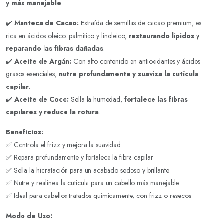
y más manejable
.
✔️
Manteca de Cacao:
Extraída de semillas de cacao premium, es
rica en ácidos oleico, palmítico y linoleico,
restaurando lípidos y
reparando las fibras dañadas
.
✔️
Aceite de Argán:
Con alto contenido en antioxidantes y ácidos
grasos esenciales,
nutre profundamente y suaviza la cutícula
capilar
.
✔️
Aceite de Coco:
Sella la humedad,
fortalece las fibras
capilares y reduce la rotura
.
Beneficios:
✅ Controla el frizz y mejora la suavidad
✅ Repara profundamente y fortalece la fibra capilar
✅ Sella la hidratación para un acabado sedoso y brillante
✅ Nutre y realinea la cutícula para un cabello más manejable
✅ Ideal para cabellos tratados químicamente, con frizz o resecos
Modo de Uso: