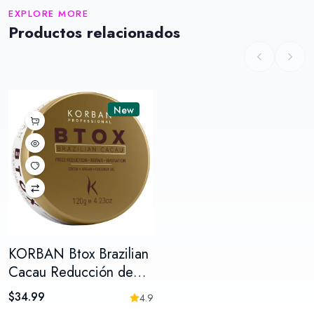
EXPLORE MORE
Productos relacionados
New
KORBAN Btox Brazilian
Cacau Reducción de
Frizz 120g –
$34.99
4.9
Tratamiento Restaurador