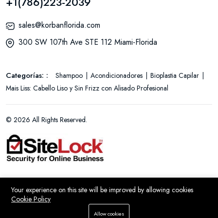
+1(786)223-2039
sales@korbanflorida.com
300 SW 107th Ave STE 112 Miami-Florida
Categorías: :
Shampoo
Acondicionadores
Bioplastia Capilar
Mais Liss: Cabello Liso y Sin Frizz con Alisado Profesional
© 2026 All Rights Reserved.
Your experience on this site will be improved by allowing cookies
Cookie Policy
Añadir a la cesta
Allow cookies
Comprar ahora